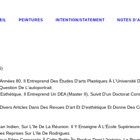
EIL
PEINTURES
INTENTION/STATEMENT
NOTES D'A
ACCUEIL
PEINTURES
6)
INTENTION/STATEMENT
nnées 80, Il Entreprend Des Études D'arts Plastiques À L'Université D
uestion De L'autoportrait.
sthétique, Il Entreprend Un DEA (Master II), Suivit D'un Doctorat Con
NOTES D'ATELIER
e Divers Articles Dans Des Revues D'art Et D'esthétique Et Donne Des C
BIO
an Indien, Sur L'île De La Réunion. Il Y Enseigne À L'École Supérieur
s Reprises Sur L'île De Rodrigues.
CONTACT
eux Films Consacrés À Cette Petite Île Perdue Dont L'histoire, Le Peup