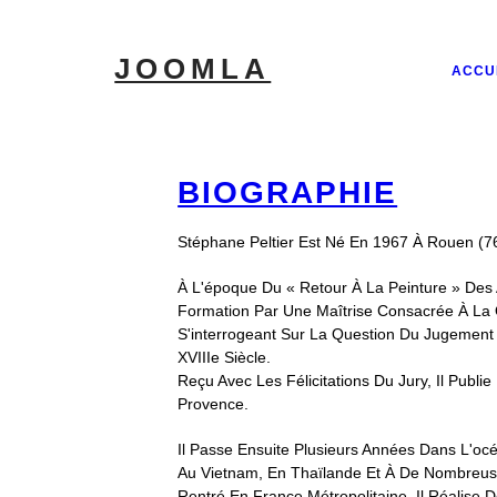
JOOMLA
ACCU
BIOGRAPHIE
Stéphane Peltier Est Né En 1967 À Rouen (7
À L'époque Du « Retour À La Peinture » Des A
Formation Par Une Maîtrise Consacrée À La Q
S'interrogeant Sur La Question Du Jugement E
XVIIIe Siècle.
Reçu Avec Les Félicitations Du Jury, Il Publi
Provence.
Il Passe Ensuite Plusieurs Années Dans L'océ
Au Vietnam, En Thaïlande Et À De Nombreuse
Rentré En France Métropolitaine, Il Réalise D