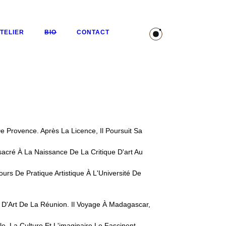
TELIER
BIO
CONTACT
e Provence. Après La Licence, Il Poursuit Sa
sacré À La Naissance De La Critique D'art Au
ours De Pratique Artistique À L'Université De
e D'Art De La Réunion. Il Voyage À Madagascar,
le, La Culture Et L'imaginaire Le Fascinent.